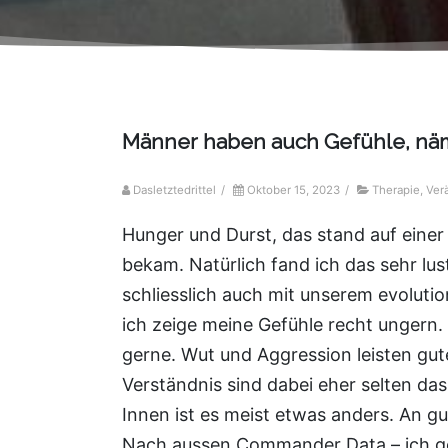
Männer haben auch Gefühle, näm
Dasletztedrittel
/
Oktober 15, 2023
/
Therapie
,
Ver
Hunger und Durst, das stand auf einer
bekam. Natürlich fand ich das sehr lus
schliesslich auch mit unserem evoluti
ich zeige meine Gefühle recht ungern. 
gerne. Wut und Aggression leisten gute
Verständnis sind dabei eher selten das
Innen ist es meist etwas anders. An gu
Nach aussen Commander Data – ich geste