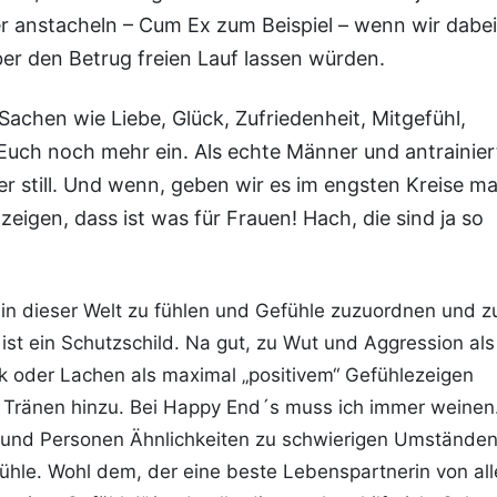
er anstacheln – Cum Ex zum Beispiel – wenn wir dabei
er den Betrug freien Lauf lassen würden.
achen wie Liebe, Glück, Zufriedenheit, Mitgefühl,
lt Euch noch mehr ein. Als echte Männer und antrainier
r still. Und wenn, geben wir es im engsten Kreise ma
zeigen, dass ist was für Frauen! Hach, die sind ja so
t, in dieser Welt zu fühlen und Gefühle zuzuordnen und z
st ein Schutzschild. Na gut, zu Wut und Aggression als
 oder Lachen als maximal „positivem“ Gefühlezeigen
ränen hinzu. Bei Happy End´s muss ich immer weinen
 und Personen Ähnlichkeiten zu schwierigen Umständen
hle. Wohl dem, der eine beste Lebenspartnerin von all